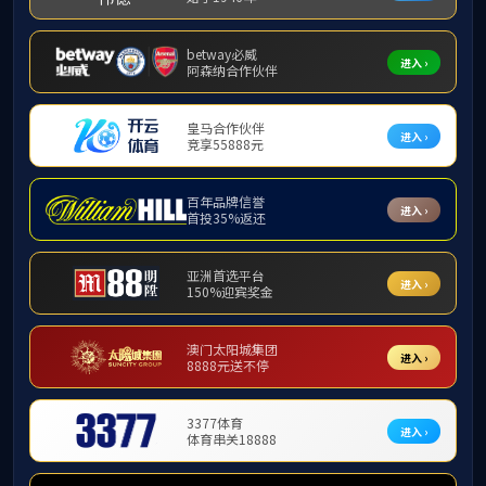
当前位置：
首页
>
新闻中心
>
基层动态
双冠
发布者：a