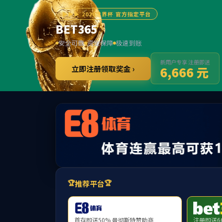
ok138太阳集团关于修订工程施工劳务合
省道S11师宗至丘北（曲靖段）高速公路
通知公告：
信息公示
ok138太阳集团公司开展违规吃喝专项整
ok138太阳集团关于使用云南交投集团招