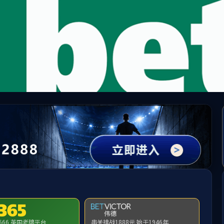
ok138太阳集团・(中国)有限公司
作管理实施细则的通知
首页
关于我们
业务板块
质量安全
新闻中心
第一施工总承包部第四项目部石料自采加工招募暨资格初审公告
治信访举报方式
采管理平台开展招募的公告