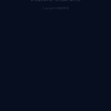
洱养护项目部开展“消防宣传月”应急演练
司普洱养护项目部联合普洱管理处宁洱收费站、宁洱县公安局交通警察大队
5年“消防宣传月”火灾应急疏散逃生演练，以实战化方式筑牢安全生产防线。
防宣传月安全疏散演练
司玉溪养护项目部在玉元高速大开门收费站改扩建施工现场组织开展消防
习近平总书记关于安全生产和消防安全的重要指示批示精神，并结合典型火